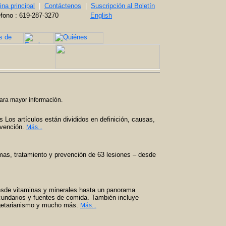
na principal
|
Contáctenos
|
Suscripción al Boletín
éfono : 619-287-3270
English
para mayor información.
Los artículos están divididos en definición, causas,
evención.
Más...
omas, tratamiento y prevención de 63 lesiones – desde
esde vitaminas y minerales hasta un panorama
cundarios y fuentes de comida. También incluye
egetarianismo y mucho más.
Más...