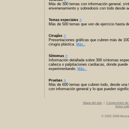
Más de 300 temas con información general, sín
envenenamiento y sobredosis con todo desde ac
>
Temas especiales
Más de 500 temas que ven de ejercicio hasta de
>
Cirugías
Presentaciones gráficas que cubren más de 100 
cirugía plástica.
Más...
>
Síntomas
Información detallada sobre 300 síntomas espec
cabeza o palpitaciones cardiacas, donde puede
experimentando.
Más...
>
Pruebas
Más de 600 temas que cubren todo, desde una t
con información general y lo que pueden signifi
Mapa del sitio
|
Compromiso de 
Aviso sob
© 2002-2006 Alvarad