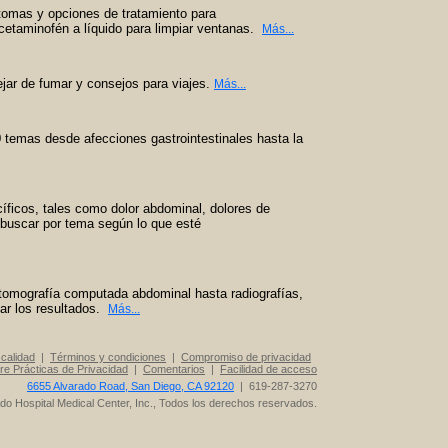
tomas y opciones de tratamiento para
etaminofén a líquido para limpiar ventanas.
Más...
jar de fumar y consejos para viajes.
Más...
temas desde afecciones gastrointestinales hasta la
íficos, tales como dolor abdominal, dolores de
 buscar por tema según lo que esté
omografía computada abdominal hasta radiografías,
car los resultados.
Más...
calidad
|
Términos y condiciones
|
Compromiso de privacidad
re Prácticas de Privacidad
|
Comentarios
|
Facilidad de acceso
6655 Alvarado Road, San Diego, CA 92120
| 619-287-3270
o Hospital Medical Center, Inc., Todos los derechos reservados.