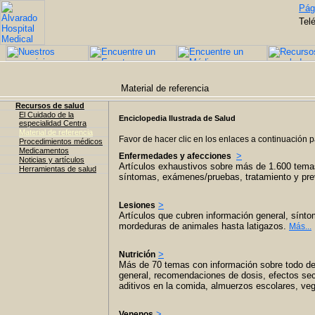
Pági
Tel
Material de referencia
Recursos de salud
El Cuidado de la
Enciclopedia Ilustrada de Salud
especialidad Centra
Material de referencia
Favor de hacer clic en los enlaces a continuación 
Procedimientos médicos
Medicamentos
>
Enfermedades y afecciones
Noticias y artículos
Artículos exhaustivos sobre más de 1.600 temas 
Herramientas de salud
síntomas, exámenes/pruebas, tratamiento y pr
>
Lesiones
Artículos que cubren información general, sínt
mordeduras de animales hasta latigazos.
Más...
>
Nutrición
Más de 70 temas con información sobre todo d
general, recomendaciones de dosis, efectos se
aditivos en la comida, almuerzos escolares, v
>
Venenos