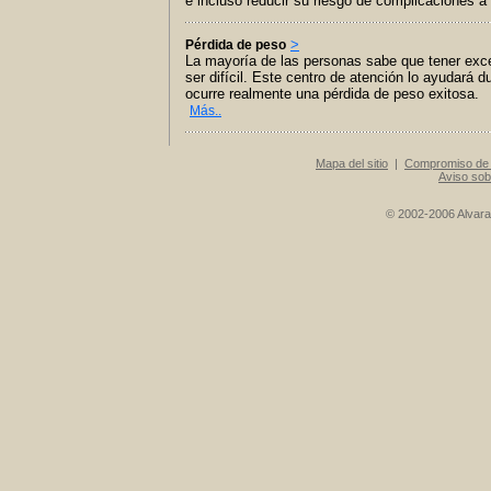
e incluso reducir su riesgo de complicaciones a
>
Pérdida de peso
La mayoría de las personas sabe que tener exc
ser difícil. Este centro de atención lo ayudará
ocurre realmente una pérdida de peso exitosa.
Más..
Mapa del sitio
|
Compromiso de 
Aviso sob
© 2002-2006 Alvarad