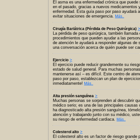
El asma es una enfermedad crónica que puede se
en el pasado, gracias a nuevos medicamentos y
enfermedad. Esta guía paso por paso ayudará a
evitar situaciones de emergencia.
Más..
Cirugía Bariátrica (Pérdida de Peso Quirúrgica)
La pérdida de peso quirúrgica, también llamada ci
procedimientos que pueden ayudar a las person
de atención le ayudará a responder algunas de s
una conversación acerca de quién puede ser can
>
Ejercicio
El ejercicio puede reducir grandemente su rie
estado de salud general. Para muchas personas,
mantenerse así – es difícil. Este centro de ate
paso por paso, establezcan un plan de ejercicio
inmediatamente!
Más..
>
Alta presión sanguínea
Muchas personas se sorprenden al descubrir que
médico serio; es una de las principales causas
ha diagnosticado alta presión sanguínea, tómelo
atención y trabajando junto con su médico, ust
su riesgo de enfermedad cardiaca.
Más..
>
Colesterol alto
El colesterol alto es un factor de riesgo grand