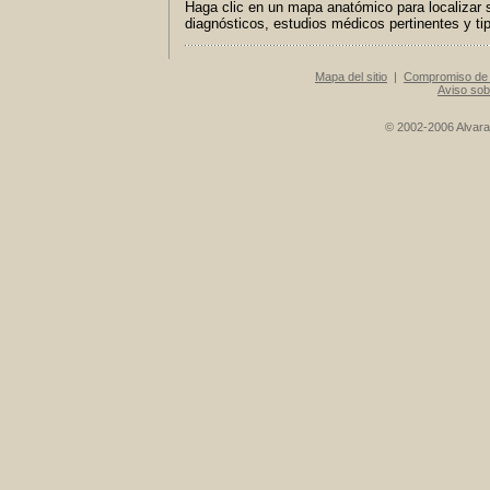
Haga clic en un mapa anatómico para localizar s
diagnósticos, estudios médicos pertinentes y t
Mapa del sitio
|
Compromiso de 
Aviso sob
© 2002-2006 Alvarad